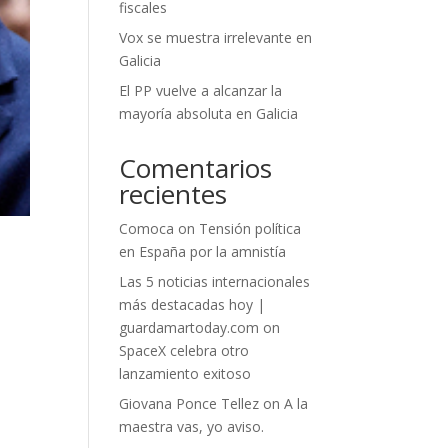
fiscales
Vox se muestra irrelevante en
Galicia
El PP vuelve a alcanzar la
mayoría absoluta en Galicia
Comentarios
recientes
Comoca
on
Tensión política
en España por la amnistía
Las 5 noticias internacionales
más destacadas hoy |
guardamartoday.com
on
SpaceX celebra otro
lanzamiento exitoso
Giovana Ponce Tellez
on
A la
maestra vas, yo aviso.