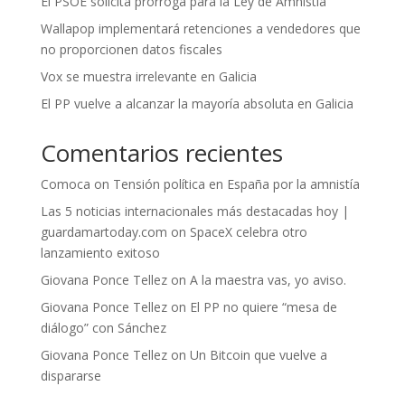
El PSOE solicita prórroga para la Ley de Amnistía
Wallapop implementará retenciones a vendedores que
no proporcionen datos fiscales
Vox se muestra irrelevante en Galicia
El PP vuelve a alcanzar la mayoría absoluta en Galicia
Comentarios recientes
Comoca
on
Tensión política en España por la amnistía
Las 5 noticias internacionales más destacadas hoy |
guardamartoday.com
on
SpaceX celebra otro
lanzamiento exitoso
Giovana Ponce Tellez
on
A la maestra vas, yo aviso.
Giovana Ponce Tellez
on
El PP no quiere “mesa de
diálogo” con Sánchez
Giovana Ponce Tellez
on
Un Bitcoin que vuelve a
dispararse