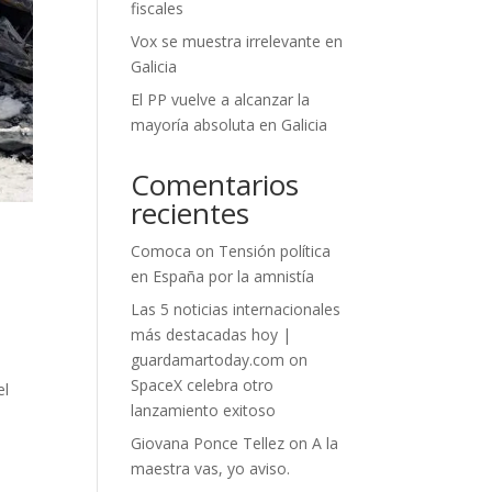
fiscales
Vox se muestra irrelevante en
Galicia
El PP vuelve a alcanzar la
mayoría absoluta en Galicia
Comentarios
recientes
Comoca
on
Tensión política
en España por la amnistía
Las 5 noticias internacionales
más destacadas hoy |
guardamartoday.com
on
SpaceX celebra otro
el
lanzamiento exitoso
Giovana Ponce Tellez
on
A la
maestra vas, yo aviso.