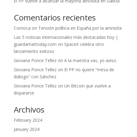
El PP vuelve a alcanzar la mayoría absoluta en Galicia
Comentarios recientes
Comoca
on
Tensión política en España por la amnistía
Las 5 noticias internacionales más destacadas hoy |
guardamartoday.com
on
SpaceX celebra otro
lanzamiento exitoso
Giovana Ponce Tellez
on
A la maestra vas, yo aviso.
Giovana Ponce Tellez
on
El PP no quiere “mesa de
diálogo” con Sánchez
Giovana Ponce Tellez
on
Un Bitcoin que vuelve a
dispararse
Archivos
February 2024
January 2024