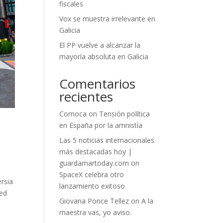
fiscales
Vox se muestra irrelevante en
Galicia
El PP vuelve a alcanzar la
mayoría absoluta en Galicia
Comentarios
recientes
Comoca
on
Tensión política
en España por la amnistía
Las 5 noticias internacionales
más destacadas hoy |
guardamartoday.com
on
SpaceX celebra otro
ersia
lanzamiento exitoso
red
Giovana Ponce Tellez
on
A la
maestra vas, yo aviso.