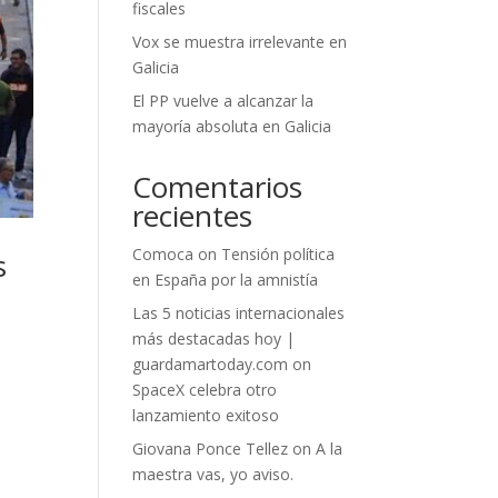
fiscales
Vox se muestra irrelevante en
Galicia
El PP vuelve a alcanzar la
mayoría absoluta en Galicia
Comentarios
recientes
Comoca
on
Tensión política
s
en España por la amnistía
Las 5 noticias internacionales
más destacadas hoy |
guardamartoday.com
on
SpaceX celebra otro
lanzamiento exitoso
Giovana Ponce Tellez
on
A la
maestra vas, yo aviso.