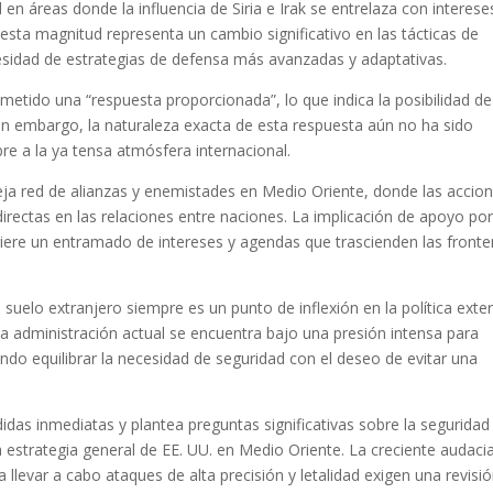
 en áreas donde la influencia de Siria e Irak se entrelaza con interese
 esta magnitud representa un cambio significativo en las tácticas de
esidad de estrategias de defensa más avanzadas y adaptativas.
ometido una “respuesta proporcionada”, lo que indica la posibilidad de
Sin embargo, la naturaleza exacta de esta respuesta aún no ha sido
re a la ya tensa atmósfera internacional.
eja red de alianzas y enemistades en Medio Oriente, donde las accio
irectas en las relaciones entre naciones. La implicación de apoyo po
ugiere un entramado de intereses y agendas que trascienden las fronte
 suelo extranjero siempre es un punto de inflexión en la política exter
 La administración actual se encuentra bajo una presión intensa para
ndo equilibrar la necesidad de seguridad con el deseo de evitar una
didas inmediatas y plantea preguntas significativas sobre la seguridad
a estrategia general de EE. UU. en Medio Oriente. La creciente audaci
a llevar a cabo ataques de alta precisión y letalidad exigen una revisi