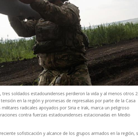
, tres soldados estadounidenses perdieron la vida y al menos otros 
tensión en la región y promesas de represalias por parte de la Casa
 militares radicales apoyados por Siria e Irak, marca un peligroso
peraciones contra fuerzas estadounidenses estacionadas en Medio
eciente sofisticación y alcance de los grupos armados en la región, 