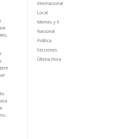
Internacional
Local
o
Memes y X
ave
Nacional
les,
Política
Secciones
r
Última Hora
s
iere
uir
dio
Casa
ue
smo.