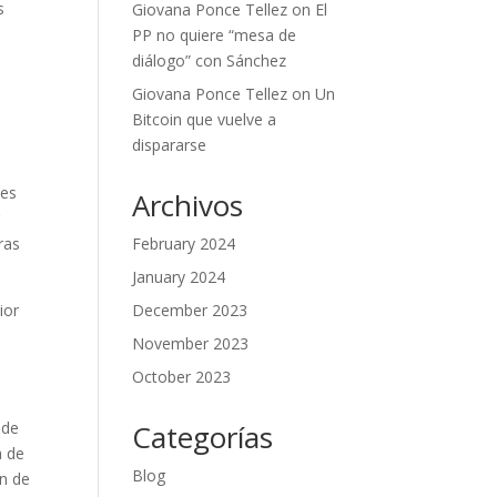
s
Giovana Ponce Tellez
on
El
PP no quiere “mesa de
diálogo” con Sánchez
Giovana Ponce Tellez
on
Un
Bitcoin que vuelve a
dispararse
nes
Archivos
r
February 2024
ras
January 2024
December 2023
ior
November 2023
October 2023
Categorías
 de
a de
Blog
ón de