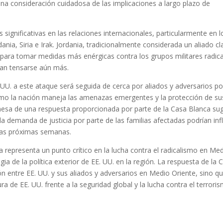
una consideración cuidadosa de las implicaciones a largo plazo de
ignificativas en las relaciones internacionales, particularmente en l
ania, Siria e Irak. Jordania, tradicionalmente considerada un aliado cl
a para tomar medidas más enérgicas contra los grupos militares radica
rían tensarse aún más.
. UU. a este ataque será seguida de cerca por aliados y adversarios po
ómo la nación maneja las amenazas emergentes y la protección de su
mesa de una respuesta proporcionada por parte de la Casa Blanca sug
a demanda de justicia por parte de las familias afectadas podrían infl
 las próximas semanas.
a representa un punto crítico en la lucha contra el radicalismo en Me
egia de la política exterior de EE. UU. en la región. La respuesta de la 
ón entre EE. UU. y sus aliados y adversarios en Medio Oriente, sino q
a de EE. UU. frente a la seguridad global y la lucha contra el terrori