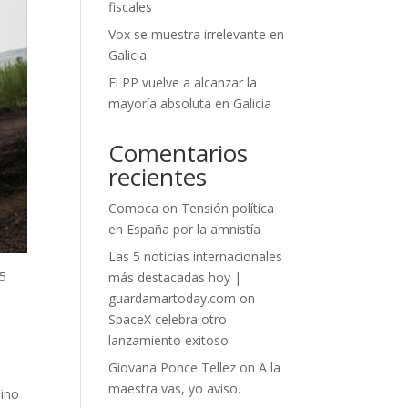
fiscales
Vox se muestra irrelevante en
Galicia
El PP vuelve a alcanzar la
mayoría absoluta en Galicia
Comentarios
recientes
Comoca
on
Tensión política
en España por la amnistía
Las 5 noticias internacionales
25
más destacadas hoy |
guardamartoday.com
on
SpaceX celebra otro
lanzamiento exitoso
Giovana Ponce Tellez
on
A la
maestra vas, yo aviso.
sino