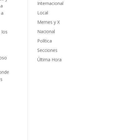
Internacional
la
Local
 a
Memes y X
Nacional
 los
Política
Secciones
coso
Última Hora
donde
ás