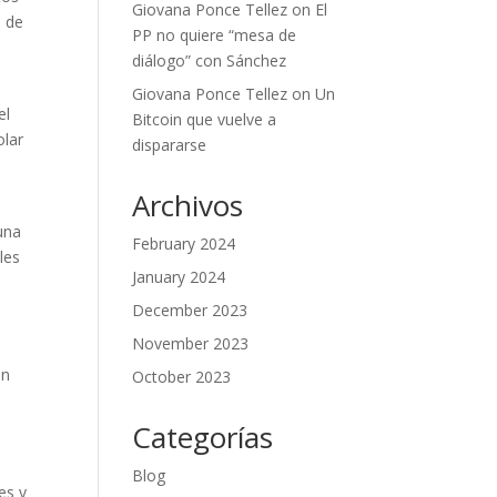
Giovana Ponce Tellez
on
El
e de
PP no quiere “mesa de
diálogo” con Sánchez
Giovana Ponce Tellez
on
Un
el
Bitcoin que vuelve a
olar
dispararse
a
Archivos
una
February 2024
les
January 2024
a
December 2023
November 2023
ón
October 2023
Categorías
Blog
es y