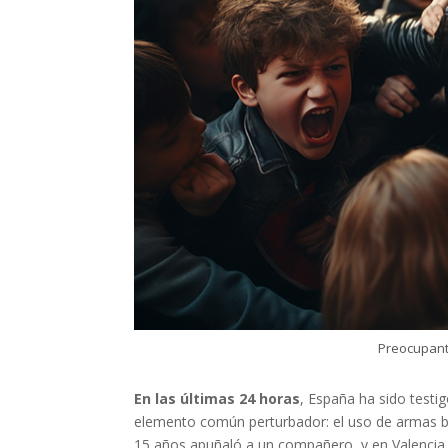
Preocupante
En las últimas 24 horas
, España ha sido testi
elemento común perturbador: el uso de armas b
15 años apuñaló a un compañero, y en Valencia,