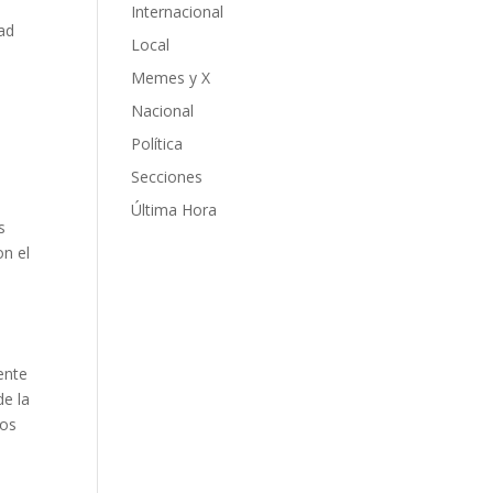
Internacional
ad
Local
Memes y X
Nacional
Política
Secciones
Última Hora
s
on el
ente
de la
los