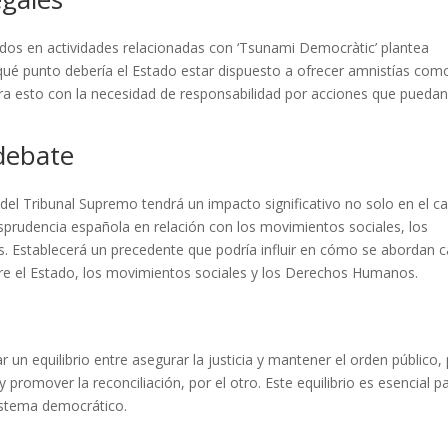
rados en actividades relacionadas con ‘Tsunami Democràtic’ plantea
a qué punto debería el Estado estar dispuesto a ofrecer amnistías com
ibra esto con la necesidad de responsabilidad por acciones que pueda
 debate
s del Tribunal Supremo tendrá un impacto significativo no solo en el c
isprudencia española en relación con los movimientos sociales, los
as. Establecerá un precedente que podría influir en cómo se abordan 
ntre el Estado, los movimientos sociales y los Derechos Humanos.
r un equilibrio entre asegurar la justicia y mantener el orden público,
promover la reconciliación, por el otro. Este equilibrio es esencial p
sistema democrático.