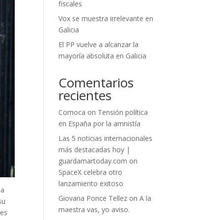
fiscales
Vox se muestra irrelevante en
Galicia
El PP vuelve a alcanzar la
mayoría absoluta en Galicia
Comentarios
recientes
Comoca
on
Tensión política
en España por la amnistía
Las 5 noticias internacionales
más destacadas hoy |
guardamartoday.com
on
SpaceX celebra otro
lanzamiento exitoso
 a
Giovana Ponce Tellez
on
A la
su
maestra vas, yo aviso.
les