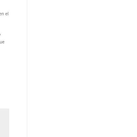
en el
y
que