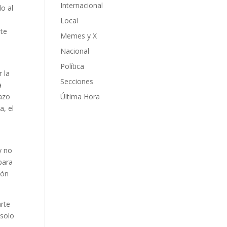
Internacional
do al
Local
rte
Memes y X
Nacional
Política
 la
Secciones
a
lazo
Última Hora
a, el
y no
para
ión
arte
 solo