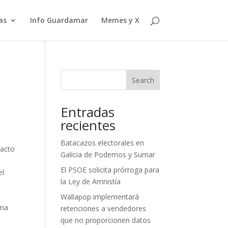
as
Info Guardamar
Memes y X
Search
Entradas
recientes
Batacazos electorales en
 acto
Galicia de Podemos y Sumar
El PSOE solicita prórroga para
el
la Ley de Amnistía
n
Wallapop implementará
ema
retenciones a vendedores
que no proporcionen datos