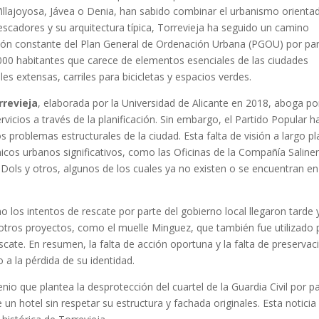
Villajoyosa, Jávea o Denia, han sabido combinar el urbanismo orienta
escadores y su arquitectura típica, Torrevieja ha seguido un camino
cación constante del Plan General de Ordenación Urbana (PGOU) por pa
000 habitantes que carece de elementos esenciales de las ciudades
 extensas, carriles para bicicletas y espacios verdes.
rrevieja
, elaborada por la Universidad de Alicante en 2018, aboga por
rvicios a través de la planificación. Sin embargo, el Partido Popular h
 problemas estructurales de la ciudad. Esta falta de visión a largo p
icos urbanos significativos, como las Oficinas de la Compañía Saliner
 Dols y otros, algunos de los cuales ya no existen o se encuentran en
 los intentos de rescate por parte del gobierno local llegaron tarde 
n otros proyectos, como el muelle Minguez, que también fue utilizado 
cate. En resumen, la falta de acción oportuna y la falta de preservac
o a la pérdida de su identidad.
io que plantea la desprotección del cuartel de la Guardia Civil por p
 un hotel sin respetar su estructura y fachada originales. Esta noticia