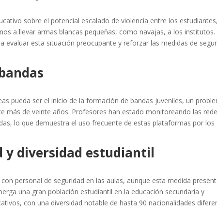
ucativo sobre el potencial escalado de violencia entre los estudiantes
os a llevar armas blancas pequeñas, como navajas, a los institutos.
 a evaluar esta situación preocupante y reforzar las medidas de segu
 bandas
leas pueda ser el inicio de la formación de bandas juveniles, un probl
ace más de veinte años. Profesores han estado monitoreando las red
das, lo que demuestra el uso frecuente de estas plataformas por los
 y diversidad estudiantil
r con personal de seguridad en las aulas, aunque esta medida presen
lberga una gran población estudiantil en la educación secundaria y
cativos, con una diversidad notable de hasta 90 nacionalidades difere