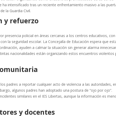
e ha intensificado tras un reciente enfrentamiento masivo a las puert
de la Guardia Civil.
n y refuerzo
r presencia policial en áreas cercanas a los centros educativos, con 
s con la seguridad escolar. La Concejalía de Educación espera que est
rdinación, ayuden a calmar la situación sin generar alarma innecesar
stintas nacionalidades están organizando estos encuentros violentos 
comunitaria
 los padres a reportar cualquier acto de violencia a las autoridades, e
mbargo, algunos padres han adoptado una postura de “ojo por ojo”.
ncidentes similares en el IES Libertas, aunque la información es men
tores y docentes