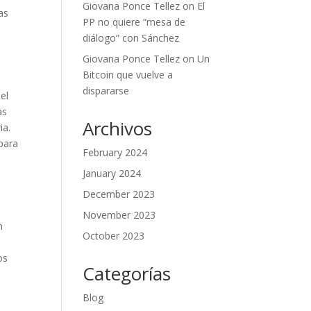
Giovana Ponce Tellez
on
El
as
PP no quiere “mesa de
diálogo” con Sánchez
Giovana Ponce Tellez
on
Un
Bitcoin que vuelve a
dispararse
el
as
Archivos
ia.
para
February 2024
January 2024
December 2023
November 2023
n
October 2023
os
Categorías
Blog