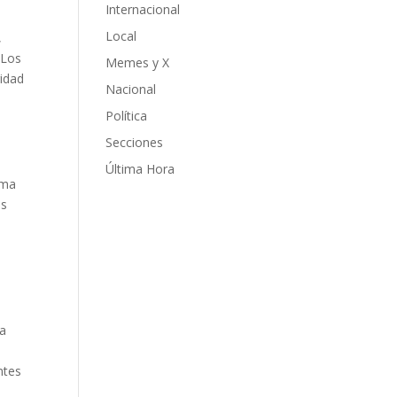
Internacional
Local
,
 Los
Memes y X
ridad
Nacional
Política
Secciones
Última Hora
ema
es
ta
ntes