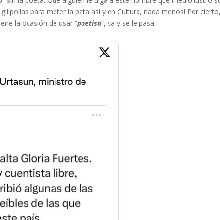
o
” sin la poeta. Que alguien le diga a este hombre que medio lustro s
 gilipollas para meter la pata así y en Cultura, nada menos! Por cierto
iene la ocasión de usar “
poetisa
“, va y se le pasa.