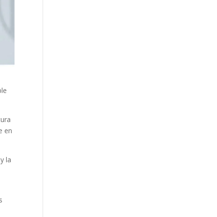
ble
tura
e en
y la
i
s