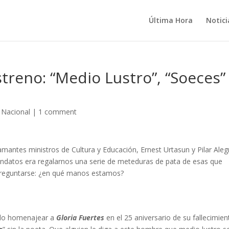
Última Hora
Notici
treno: “Medio Lustro”, “Soeces”
,
Nacional
|
1 comment
mantes ministros de Cultura y Educación, Ernest Urtasun y Pilar Alegr
ndatos era regalarnos una serie de meteduras de pata de esas que
 preguntarse: ¿en qué manos estamos?
ido homenajear a
Gloria Fuertes
en el 25 aniversario de su fallecimien