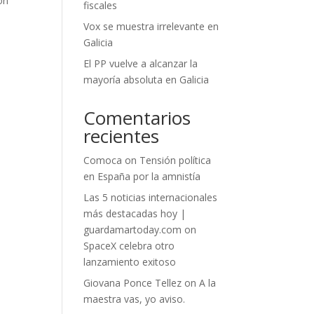
on
fiscales
,
Vox se muestra irrelevante en
Galicia
El PP vuelve a alcanzar la
mayoría absoluta en Galicia
Comentarios
recientes
Comoca
on
Tensión política
en España por la amnistía
Las 5 noticias internacionales
más destacadas hoy |
guardamartoday.com
on
SpaceX celebra otro
lanzamiento exitoso
Giovana Ponce Tellez
on
A la
maestra vas, yo aviso.