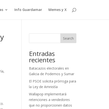
as
Info Guardamar
Memes y X
 y
Search
Entradas
recientes
Batacazos electorales en
ía,
Galicia de Podemos y Sumar
El PSOE solicita prórroga para
la Ley de Amnistía
Wallapop implementará
retenciones a vendedores
to.
que no proporcionen datos