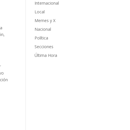
Internacional
Local
Memes y X
 a
Nacional
ón,
Política
Secciones
Última Hora
r
evo
cción