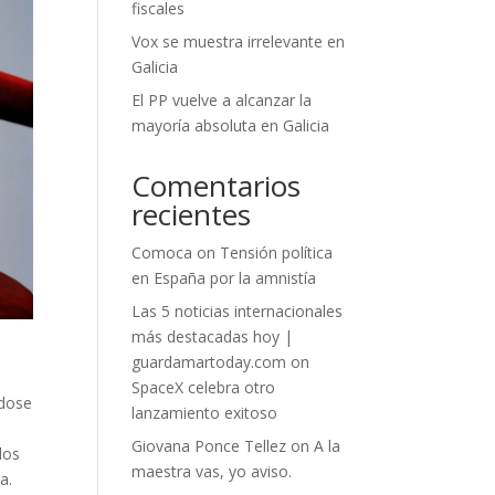
fiscales
Vox se muestra irrelevante en
Galicia
El PP vuelve a alcanzar la
mayoría absoluta en Galicia
Comentarios
recientes
Comoca
on
Tensión política
en España por la amnistía
Las 5 noticias internacionales
más destacadas hoy |
guardamartoday.com
on
SpaceX celebra otro
ndose
lanzamiento exitoso
Giovana Ponce Tellez
on
A la
los
maestra vas, yo aviso.
a.