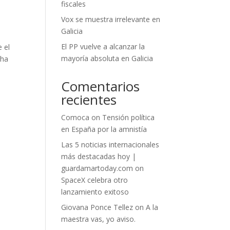
fiscales
Vox se muestra irrelevante en
Galicia
El PP vuelve a alcanzar la
e el
mayoría absoluta en Galicia
 ha
Comentarios
recientes
Comoca
on
Tensión política
en España por la amnistía
Las 5 noticias internacionales
más destacadas hoy |
guardamartoday.com
on
SpaceX celebra otro
lanzamiento exitoso
Giovana Ponce Tellez
on
A la
maestra vas, yo aviso.