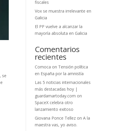
fiscales
Vox se muestra irrelevante en
Galicia
El PP vuelve a alcanzar la
mayoría absoluta en Galicia
Comentarios
recientes
Comoca
on
Tensión política
en España por la amnistía
, se
Las 5 noticias internacionales
de
más destacadas hoy |
guardamartoday.com
on
SpaceX celebra otro
lanzamiento exitoso
Giovana Ponce Tellez
on
A la
maestra vas, yo aviso.