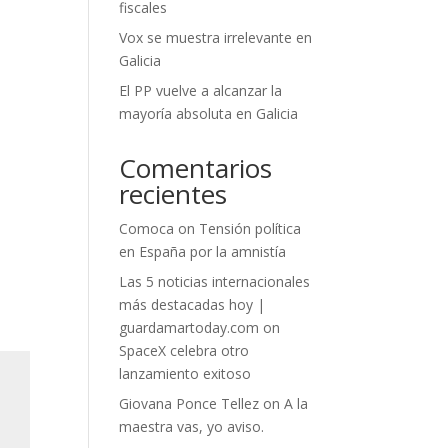
fiscales
Vox se muestra irrelevante en
Galicia
El PP vuelve a alcanzar la
mayoría absoluta en Galicia
Comentarios
recientes
Comoca
on
Tensión política
en España por la amnistía
Las 5 noticias internacionales
más destacadas hoy |
guardamartoday.com
on
SpaceX celebra otro
lanzamiento exitoso
Giovana Ponce Tellez
on
A la
maestra vas, yo aviso.